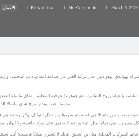
March 3, 2024
No Comments
Bhiwandikar
الأعمال
 بهواندي، وهو دليل على تراثنا الغني في صناعة الشاي. دعم المحلية، وارتشف
النابضة بالحياة وروح المبادرة، تقع جوهرة الحرفية المحلية – شاي ماسالا الع
مدينتنا، حيث يقدم مزيج شاي ماسالا الذي لا يعد مجرد مشروب ولكنه احتضان دافئ لروح مجتمعنا.
قة صغيرة من ماسالا هي قصة يتم سردها من خلال التوابل، وكل رشفة هي قصة 
ا تدعم الشركات المحلية مثل بن أشفق، فإنك لا تشتري منتجًا فحسب؛ أنت تستث