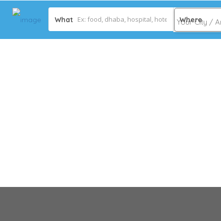
What
Where