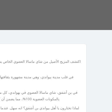
اكتشف المزيج الأصيل من شاي ماسالا العضوي الخاص بشركة
في قلب مدينة بيواندي، وهي مدينة مشهورة بثقافتها 
في بن أشفق، شاي ماسالا العضوي في بهواندي، كل ملع
بالمكونات العضوية 100%، مما يضمن أن كل مشروب نقي تمامًا مثل النية وراءه. لا يحتوي على مواد حافظة ولا ألوان صناعية، فقط طعم بهيواندي النقي وغير المغشوش في كوبك.
لماذا تختارون يا أهل بيواندي بن أشفق؟ انه سهل. عندم