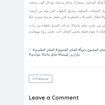
ار المنتجات المحلية، وتذوق النكهات التي تولد من أرضنا،
نزل قطعة من تراث Bhiwandi. لأنه عندما تقوم بتحضير وعاء من شاي ماسالا العضوي من
لشاي المصنوع يدوياً
#الشاي العضوي
#الشاي التقليدي
#مازارين فييستا
#شاي ماسالا بيواندي
Previous
Leave a Comment