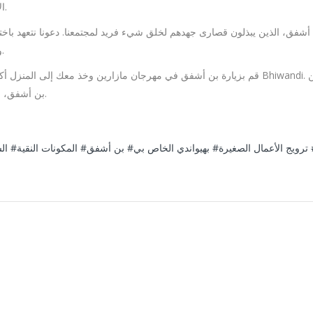
الأعمال المحلية، وتشارك مذاق مدينتك مع كل كوب تسكبه.
ن أشفق، الذين يبذلون قصارى جهدهم لخلق شيء فريد لمجتمعنا. دعونا نتعهد باختي
والاحتفال بالشركات الصغيرة التي تجعل مدينتنا مميزة حقًا.
قم بزيارة بن أشفق في مهرجان مازارين وخذ معك إلى المنزل أكثر من مجرد شاي ماسالا؛ خذ إلى الم
بن أشفق، فإنك لا تقوم فقط بتخمير الشاي؛ أنت تختمر روح بهيواندي.
#ترويج الأعمال الصغيرة
#بهيواندي الخاص بي
#بن أشفق
#المكونات النقية
#ا